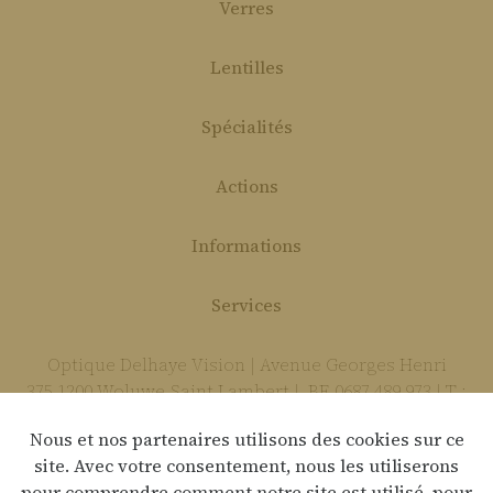
Verres
Lentilles
Spécialités
Actions
Informations
Services
Optique Delhaye Vision | Avenue Georges Henri
375 1200 Woluwe-Saint-Lambert | BE 0687 489 973 | T :
02 736 85 74 | E :
delhaye.vision@gmail.com
Nous et nos partenaires utilisons des cookies sur ce
site. Avec votre consentement, nous les utiliserons
pour comprendre comment notre site est utilisé, pour