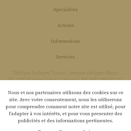
Spécialités
Actions
Informations
Services
Optique Delhaye Vision | Avenue Georges Henri
375 1200 Woluwe-Saint-Lambert | BE 0687 489 973 | T :
02 736 85 74 | E :
delhaye.vision@gmail.com
Nous et nos partenaires utilisons des cookies sur ce
site. Avec votre consentement, nous les utiliserons
pour comprendre comment notre site est utilisé, pour
Déclaration de confidentialité
l'adapter à vos intérêts, et pour vous presenter des
publicités et des informations pertinentes.
Clause de non-responsabilité