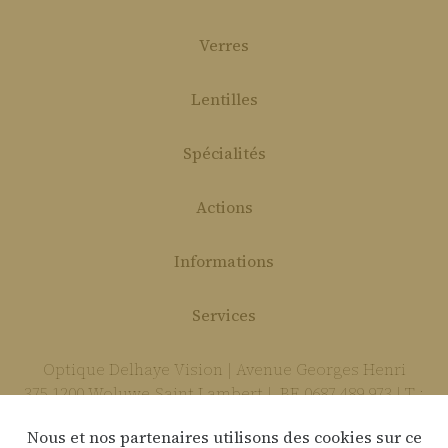
Verres
Lentilles
Spécialités
Actions
Informations
Services
Optique Delhaye Vision | Avenue Georges Henri
375 1200 Woluwe-Saint-Lambert | BE 0687 489 973 | T :
02 736 85 74 | E :
delhaye.vision@gmail.com
Nous et nos partenaires utilisons des cookies sur ce