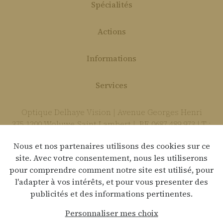
Spécialités
Actions
Informations
Services
Optique Delhaye Vision | Avenue Georges Henri
375 1200 Woluwe-Saint-Lambert | BE 0687 489 973 | T :
02 736 85 74 | E :
delhaye.vision@gmail.com
Nous et nos partenaires utilisons des cookies sur ce
site. Avec votre consentement, nous les utiliserons
pour comprendre comment notre site est utilisé, pour
Déclaration de confidentialité
l'adapter à vos intérêts, et pour vous presenter des
publicités et des informations pertinentes.
Clause de non-responsabilité
Personnaliser mes choix